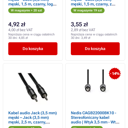
męski, 1,5 m, czarny, logo
męski, 1,5 m, czarny, z
na opakowaniu typu
logo, WYPRZEDAŻ
W magazynie > 20 szt
W magazynie 19 szt
blister, WYPRZEDAŻ
4,92 zł
3,55 zł
4,00 zł bez VAT
2,89 zł bez VAT
Najniższa cena w ciągu ostatnich
Najniższa cena w ciągu ostatnich
30 dni:
4,85 zł
30 dni:
3,49 zł
Do koszyka
Do koszyka
- 14%
Kabel audio Jack (3,5 mm)
Nedis CAGB22000BK10 -
męski – Jack (3,5 mm)
Stereofoniczny kabel
męski, 2,5 m, czarny,
audio | Wtyk 3,5 mm - Wtyk
WYPRZEDAŻ
3,5 mm | 1 m | Czarny