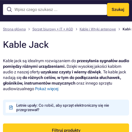
Szukaj
Menu
Strona główna
Sprzęt biurowy + IT + AGD
Kable i Wtyki antenowe
Kable
Kable Jack
Kable jack są idealnym rozwiązaniem do
przesyłania sygnałów audio
pomiędzy różnymi urządzeniami.
Dzięki wysokiej jakości kablom
audio z naszej oferty
uzyskasz czysty i wierny dźwięk
. Te kable jack
nadają się
do różnych celów, w tym do podłączania słuchawek,
głośników, instrumentów muzycznych
oraz innego sprzętu
audiowizualnego
Pokaż więcej
Letnie upały: Co robić, aby sprzęt elektroniczny się nie
przegrzewał?
Filtruj produkty