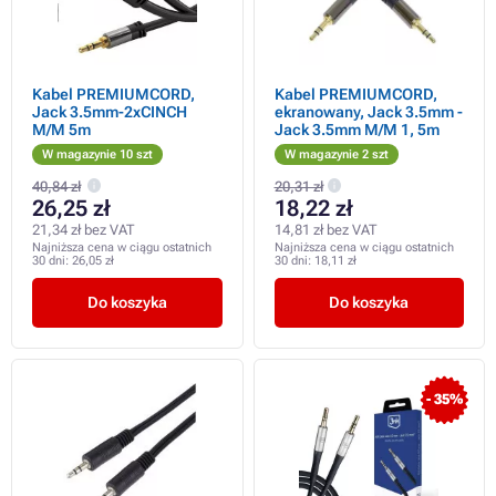
Kabel PREMIUMCORD,
Kabel PREMIUMCORD,
Jack 3.5mm-2xCINCH
ekranowany, Jack 3.5mm -
M/M 5m
Jack 3.5mm M/M 1, 5m
W magazynie 10 szt
W magazynie 2 szt
40,84 zł
20,31 zł
26,25 zł
18,22 zł
21,34 zł bez VAT
14,81 zł bez VAT
Najniższa cena w ciągu ostatnich
Najniższa cena w ciągu ostatnich
30 dni:
26,05 zł
30 dni:
18,11 zł
Do koszyka
Do koszyka
- 35%