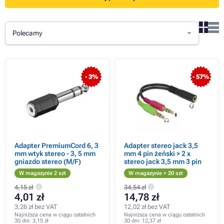
Polecamy
- 3%
- 57%
Adapter PremiumCord 6, 3
Adapter stereo jack 3,5
mm wtyk stereo - 3, 5 mm
mm 4 pin żeński > 2 x
gniazdo stereo (M/F)
stereo jack 3,5 mm 3 pin
W magazynie 2 szt
W magazynie > 20 szt
4,15 zł
34,54 zł
4,01 zł
14,78 zł
3,26 zł bez VAT
12,02 zł bez VAT
Najniższa cena w ciągu ostatnich
Najniższa cena w ciągu ostatnich
30 dni:
3,15 zł
30 dni:
12,37 zł