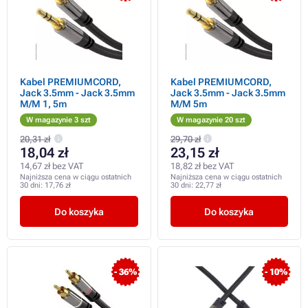
Kabel PREMIUMCORD,
Kabel PREMIUMCORD,
Jack 3.5mm - Jack 3.5mm
Jack 3.5mm - Jack 3.5mm
M/M 1, 5m
M/M 5m
W magazynie 3 szt
W magazynie 20 szt
20,31 zł
29,70 zł
18,04 zł
23,15 zł
14,67 zł bez VAT
18,82 zł bez VAT
Najniższa cena w ciągu ostatnich
Najniższa cena w ciągu ostatnich
30 dni:
17,76 zł
30 dni:
22,77 zł
Do koszyka
Do koszyka
- 36%
- 10%