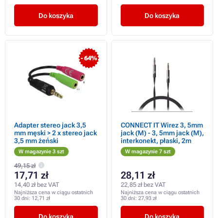
Do koszyka
Do koszyka
- 64%
Adapter stereo jack 3,5
CONNECT IT Wirez 3, 5mm
mm męski > 2 x stereo jack
jack (M) - 3, 5mm jack (M),
3,5 mm żeński
interkonekt, płaski, 2m
W magazynie 3 szt
W magazynie 7 szt
49,15 zł
17,71 zł
28,11 zł
14,40 zł bez VAT
22,85 zł bez VAT
Najniższa cena w ciągu ostatnich
Najniższa cena w ciągu ostatnich
30 dni:
12,71 zł
30 dni:
27,93 zł
Do koszyka
Do koszyka