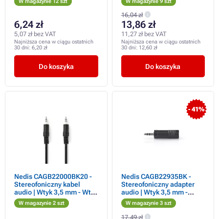
W magazynie 12 szt
W magazynie 9 szt
16,04 zł
6,24 zł
13,86 zł
5,07 zł bez VAT
11,27 zł bez VAT
Najniższa cena w ciągu ostatnich
Najniższa cena w ciągu ostatnich
30 dni:
6,20 zł
30 dni:
12,60 zł
Do koszyka
Do koszyka
- 41%
Nedis CAGB22000BK20 -
Nedis CAGB22935BK -
Stereofoniczny kabel
Stereofoniczny adapter
audio | Wtyk 3,5 mm - Wtyk
audio | Wtyk 3,5 mm -
3,5 mm | 2 m | Czarny
Gniazdo 6,35 mm | Czarny
W magazynie 2 szt
W magazynie 3 szt
17,49 zł