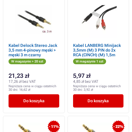
Kabel Delock Stereo Jack
Kabel LANBERG Minijack
3,5 mm 4-pinowy męski >
3,5mm (M) 3 PIN do 2x
męski 3 m czarny
RCA (CINCH) (M) 1,5m
W magazynie > 20 szt
W magazynie 1 szt
21,23 zł
5,97 zł
17,26 zł bez VAT
4,85 zł bez VAT
Najniższa cena w ciągu ostatnich
Najniższa cena w ciągu ostatnich
30 dni:
16,62 zł
30 dni:
3,92 zł
Do koszyka
Do koszyka
- 11%
- 22%