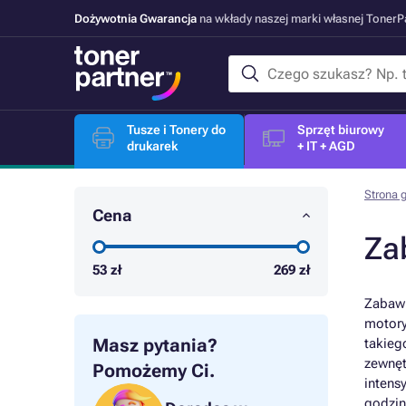
Dożywotnia Gwarancja
na wkłady naszej marki własnej Toner
Tusze i Tonery do
Sprzęt biurowy
drukarek
+ IT + AGD
Strona 
Cena
Za
53
zł
269
zł
Zabawk
motory
Masz pytania?
takieg
zewnęt
Pomożemy Ci.
intens
godzin