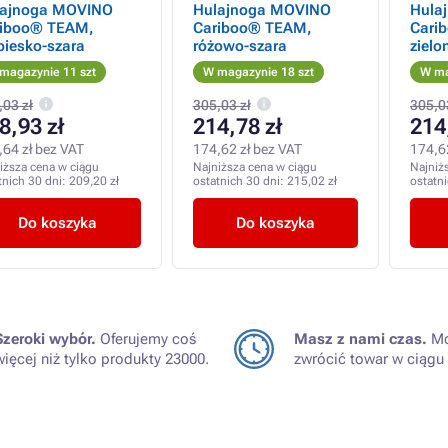
lajnoga MOVINO
Hulajnoga MOVINO
Hula
riboo® TEAM,
Cariboo® TEAM,
Cari
biesko-szara
różowo-szara
zielo
magazynie 11 szt
W magazynie 18 szt
W ma
,03 zł
305,03 zł
305,0
8,93 zł
214,78 zł
214
,64 zł bez VAT
174,62 zł bez VAT
174,6
iższa cena w ciągu
Najniższa cena w ciągu
Najniż
tnich 30 dni:
209,20 zł
ostatnich 30 dni:
215,02 zł
ostatn
Do koszyka
Do koszyka
Szeroki wybór.
Oferujemy coś
Masz z nami czas.
Mo
więcej niż tylko produkty 23000.
zwrócić towar w ciągu 