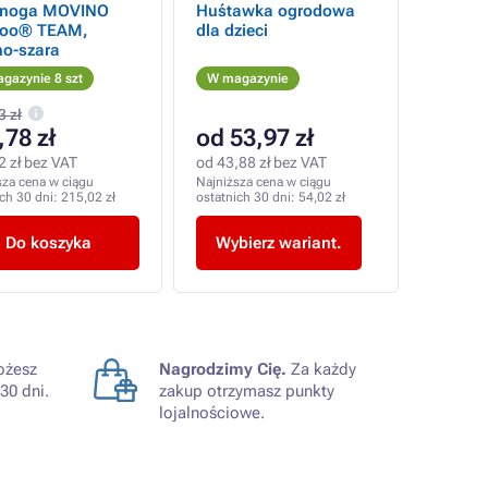
jnoga MOVINO
Huśtawka ogrodowa
boo® TEAM,
dla dzieci
no-szara
gazynie 8 szt
W magazynie
3 zł
,78 zł
od 53,97 zł
2 zł bez VAT
od 43,88 zł bez VAT
sza cena w ciągu
Najniższa cena w ciągu
ich 30 dni:
215,02 zł
ostatnich 30 dni:
54,02 zł
Do koszyka
Wybierz wariant.
żesz
Nagrodzimy Cię.
Za każdy
30 dni.
zakup otrzymasz punkty
lojalnościowe.