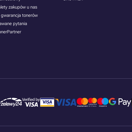
alety zakupów u nas
 gwarancja tonerów
awane pytania
onerPartner