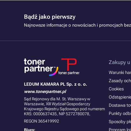
Bądź jako pierwszy
Najnowsze informacje o nowościach i promocjach bez
Zakupy u
Warunki han
Zasady och
LEDUM KAMARA PL Sp. z o. o.
Cookies
www.tonerpartner.pl
Odstąpieni
Sąd Rejonowy dla M. St. Warszawy w
Warszawie, XIII Wydział Gospodarczy
Dostawa t
Krajowego Rejestru Sądowego pod numerem
Punkty odb
KRS: 0000637435, NIP 5272780078,
REGON 365419992
Sposoby pł
Program lo
Biuro: