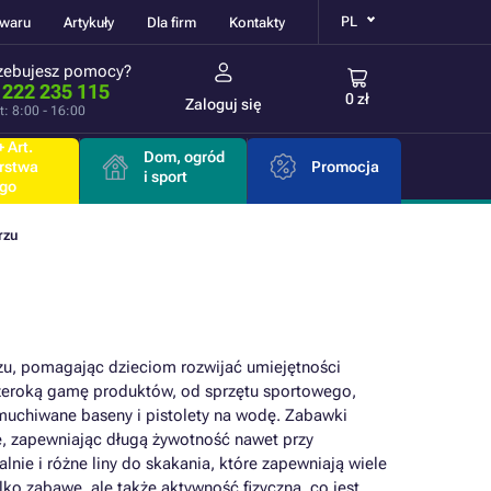
PL
owaru
Artykuły
Dla firm
Kontakty
zebujesz pomocy?
 222 235 115
0 zł
Zaloguj się
t: 8:00 - 16:00
 Art.
Dom, ogród
rstwa
Promocja
i sport
go
rzu
u, pomagając dzieciom rozwijać umiejętności
 szeroką gamę produktów, od sprzętu sportowego,
dmuchiwane baseny i pistolety na wodę. Zabawki
ne, zapewniając długą żywotność nawet przy
nie i różne liny do skakania, które zapewniają wiele
ko zabawę, ale także aktywność fizyczną, co jest