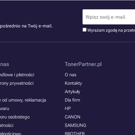
pośrednio na Twój e-mail.
Wyrażam zgodę na przet
 nas
TonerPartner.pl
dlowe i płatności
O nas
rony prywatności
Kontakty
Artykuły
e od umowy, reklamacja
Dla firm
owaru
HP
ioru osobistego
CANON
atności
SAMSUNG
jalnościowy
BROTHER