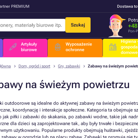
Partner PREMIUM
Dostawa t
Potr
Szukaj
+48
Pon-P
Higiena +
Artykuły
Wyposażenie
gospoda
biurowe
ochronne
domowe
główna
Dom, ogród i sport
Gry, zabawki
Zabawy na świeżym powiet
bawy na świeżym powietrzu
i outdoorowe są idealne do aktywnej zabawy na świeżym powietrz
czne, koordynację i interakcje społeczne. Kategoria ta obejmuje
o jak piłki i zabawki do skakania, po zabawki wodne, takie jak na
rzne dla dzieci są zaprojektowane tak, aby były trwałe i bezpiecz
ywnym użytkowaniu. Popularne produkty obejmują huśtawki, zjeżdżal
 zabawy w ogrodzie lub na placu zabaw. Zabawki te promują nie tyl