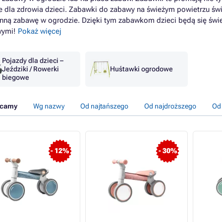
e dla zdrowia dzieci. Zabawki do zabawy na świeżym powietrzu świe
nną zabawę w ogrodzie. Dzięki tym zabawkom dzieci będą się świe
wymi!
Pokaż więcej
Pojazdy dla dzieci –
Jeździki / Rowerki
Huśtawki ogrodowe
biegowe
ecamy
Wg nazwy
Od najtańszego
Od najdroższego
Od
- 12%
- 30%