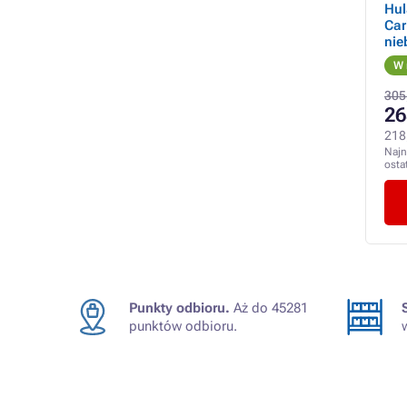
Hu
Ca
nie
W 
305
26
218
Najn
osta
Punkty odbioru.
Aż do 45281
punktów odbioru.