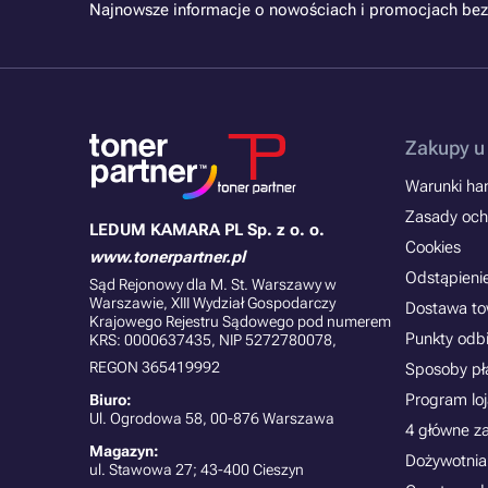
Najnowsze informacje o nowościach i promocjach bez
Zakupy u
Warunki han
Zasady och
LEDUM KAMARA PL Sp. z o. o.
Cookies
www.tonerpartner.pl
Odstąpieni
Sąd Rejonowy dla M. St. Warszawy w
Warszawie, XIII Wydział Gospodarczy
Dostawa t
Krajowego Rejestru Sądowego pod numerem
Punkty odb
KRS: 0000637435, NIP 5272780078,
REGON 365419992
Sposoby pł
Program lo
Biuro:
Ul. Ogrodowa 58, 00-876 Warszawa
4 główne z
Magazyn:
Dożywotnia
ul. Stawowa 27; 43-400 Cieszyn