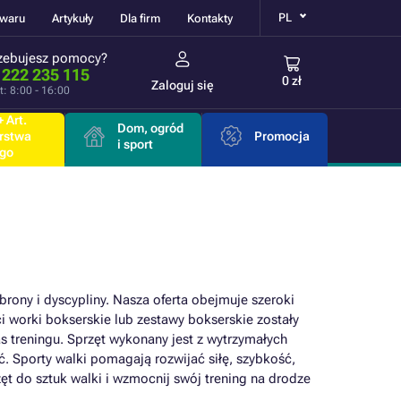
PL
owaru
Artykuły
Dla firm
Kontakty
zebujesz pomocy?
 222 235 115
0 zł
Zaloguj się
t: 8:00 - 16:00
 Art.
Dom, ogród
rstwa
Promocja
i sport
go
brony i dyscypliny. Nasza oferta obejmuje szeroki
i worki bokserskie lub zestawy bokserskie zostały
treningu. Sprzęt wykonany jest z wytrzymałych
. Sporty walki pomagają rozwijać siłę, szybkość,
ęt do sztuk walki i wzmocnij swój trening na drodze