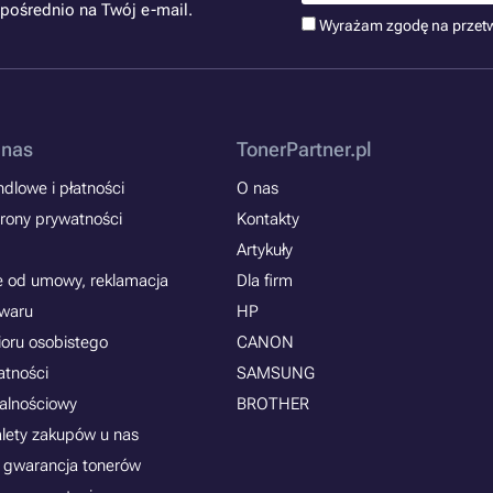
pośrednio na Twój e-mail.
Wyrażam zgodę na przet
 nas
TonerPartner.pl
dlowe i płatności
O nas
rony prywatności
Kontakty
Artykuły
e od umowy, reklamacja
Dla firm
owaru
HP
ioru osobistego
CANON
atności
SAMSUNG
jalnościowy
BROTHER
alety zakupów u nas
 gwarancja tonerów