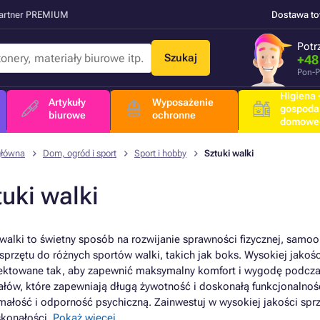
Partner PREMIUM
Dostawa t
Potr
Szukaj
+48
Pon-P
Higiena +
Artykuły
Wyposażenie
gospoda
biurowe
ochronne
domowe
główna
Dom, ogród i sport
Sport i hobby
Sztuki walki
uki walki
 walki to świetny sposób na rozwijanie sprawności fizycznej, samoo
sprzętu do różnych sportów walki, takich jak boks. Wysokiej jakośc
ektowane tak, aby zapewnić maksymalny komfort i wygodę podczas 
ałów, które zapewniają długą żywotność i doskonałą funkcjonalność
małość i odporność psychiczną. Zainwestuj w wysokiej jakości sprz
konałości.
Pokaż więcej