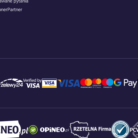
awane pytania
onerPartner