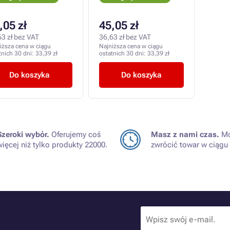
,05 zł
45,05 zł
63 zł bez VAT
36,63 zł bez VAT
iższa cena w ciągu
Najniższa cena w ciągu
tnich 30 dni:
33,39 zł
ostatnich 30 dni:
33,39 zł
Do koszyka
Do koszyka
Szeroki wybór.
Oferujemy coś
Masz z nami czas.
Mo
więcej niż tylko produkty 22000.
zwrócić towar w ciągu 