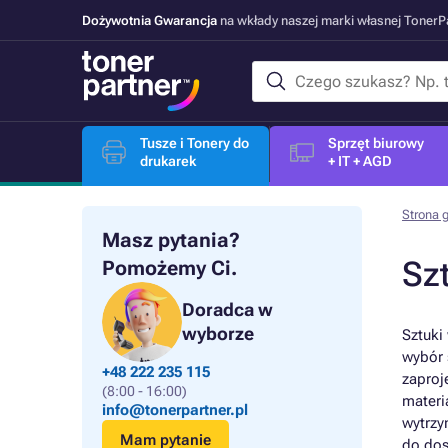
Dożywotnia Gwarancja
na wkłady naszej marki własnej Toner
Tusze i Tonery do
Sprzęt biurowy
drukarek
+ IT + AGD
Strona 
Masz pytania?
Szt
Pomożemy Ci.
Doradca w
wyborze
Sztuki
wybór 
+48 222 235 115
zaproj
(8:00 - 16:00)
materi
info@tonerpartner.pl
wytrzy
Mam pytanie
do dos