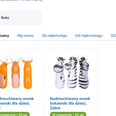
Boks
ecamy
Wg nazwy
Od najtańszego
Od najdroższego
Od
dmuchiwany worek
Nadmuchiwany worek
serski dla dzieci,
bokserski dla dzieci,
l
Zebra
magazynie > 20 szt
W magazynie > 20 szt