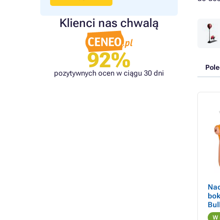
Klienci nas chwalą
92%
Pol
pozytywnych ocen w ciągu 30 dni
Na
bok
Bul
W 