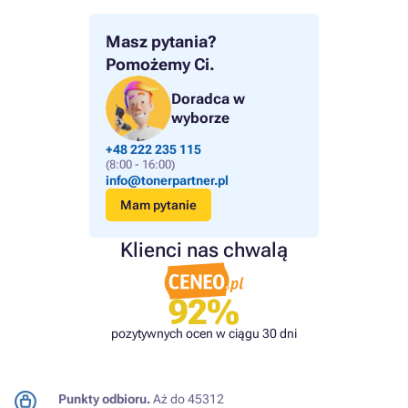
Masz pytania?
Pomożemy Ci.
Doradca w
wyborze
+48 222 235 115
(8:00 - 16:00)
info@tonerpartner.pl
Mam pytanie
Klienci nas chwalą
92%
pozytywnych ocen w ciągu 30 dni
Punkty odbioru.
Aż do 45312