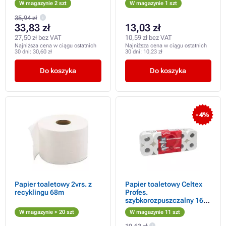
W magazynie 2 szt
W magazynie 1 szt
35,94 zł
33,83 zł
13,03 zł
27,50 zł bez VAT
10,59 zł bez VAT
Najniższa cena w ciągu ostatnich
Najniższa cena w ciągu ostatnich
30 dni:
30,60 zł
30 dni:
10,23 zł
Do koszyka
Do koszyka
- 4%
Papier toaletowy 2vrs. z
Papier toaletowy Celtex
recyklingu 68m
Profes.
szybkorozpuszczalny 160
łez 2vrs. biały 10szt /w
W magazynie > 20 szt
W magazynie 11 szt
sprzedaży tylko w
opakowaniach