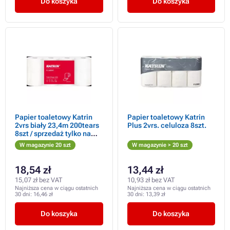
Do koszyka
Do koszyka
Papier toaletowy Katrin
Papier toaletowy Katrin
2vrs biały 23,4m 200tears
Plus 2vrs. celuloza 8szt.
8szt / sprzedaż tylko na
sztuki
W magazynie 20 szt
W magazynie > 20 szt
18,54 zł
13,44 zł
15,07 zł bez VAT
10,93 zł bez VAT
Najniższa cena w ciągu ostatnich
Najniższa cena w ciągu ostatnich
30 dni:
16,46 zł
30 dni:
13,39 zł
Do koszyka
Do koszyka