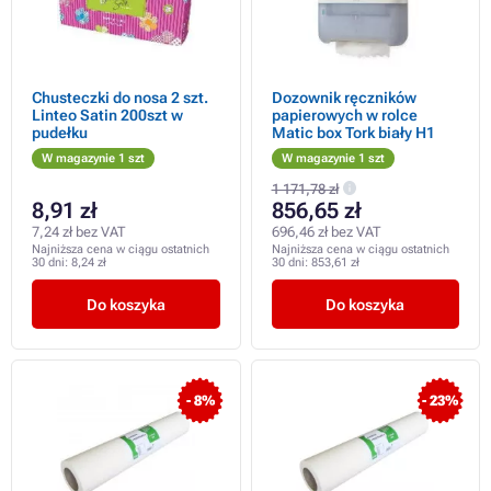
Chusteczki do nosa 2 szt.
Dozownik ręczników
Linteo Satin 200szt w
papierowych w rolce
pudełku
Matic box Tork biały H1
W magazynie 1 szt
W magazynie 1 szt
1 171,78 zł
8,91 zł
856,65 zł
7,24 zł bez VAT
696,46 zł bez VAT
Najniższa cena w ciągu ostatnich
Najniższa cena w ciągu ostatnich
30 dni:
8,24 zł
30 dni:
853,61 zł
Do koszyka
Do koszyka
- 8%
- 23%