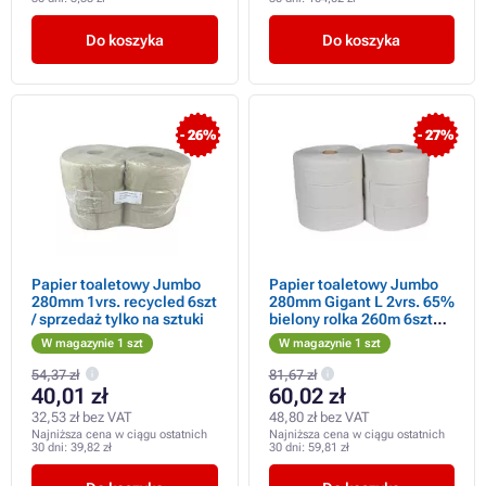
Do koszyka
Do koszyka
- 26%
- 27%
Papier toaletowy Jumbo
Papier toaletowy Jumbo
280mm 1vrs. recycled 6szt
280mm Gigant L 2vrs. 65%
/ sprzedaż tylko na sztuki
bielony rolka 260m 6szt
/sprzedaż po opakowaniu
W magazynie 1 szt
W magazynie 1 szt
54,37 zł
81,67 zł
40,01 zł
60,02 zł
32,53 zł bez VAT
48,80 zł bez VAT
Najniższa cena w ciągu ostatnich
Najniższa cena w ciągu ostatnich
30 dni:
39,82 zł
30 dni:
59,81 zł