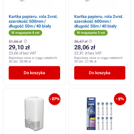
Kartka papieru. rola 2vrst.
Kartka papieru. rola 2vrst.
szerokość 500mm /
szerokość 600mm /
długość 50m / 40 biały
długość 50m / 40 biały
W magazynie 8 szt
W magazynie 5 szt
31,66 zł
36,67 zł
29,10 zł
28,06 zł
23,66 zł bez VAT
22,81 zł bez VAT
Najniższa cena w ciągu ostatnich
Najniższa cena w ciągu ostatnich
30 dni:
28,98 zł
30 dni:
27,96 zł
Do koszyka
Do koszyka
- 27%
- 5%