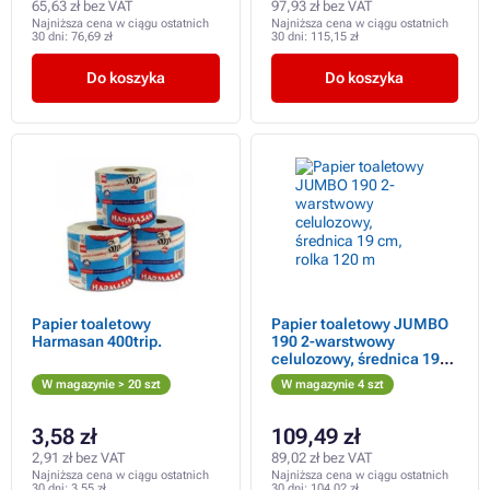
65,63 zł bez VAT
97,93 zł bez VAT
Najniższa cena w ciągu ostatnich
Najniższa cena w ciągu ostatnich
30 dni:
76,69 zł
30 dni:
115,15 zł
Do koszyka
Do koszyka
Papier toaletowy
Papier toaletowy JUMBO
Harmasan 400trip.
190 2-warstwowy
celulozowy, średnica 19
cm, rolka 120 m
W magazynie > 20 szt
W magazynie 4 szt
3,58 zł
109,49 zł
2,91 zł bez VAT
89,02 zł bez VAT
Najniższa cena w ciągu ostatnich
Najniższa cena w ciągu ostatnich
30 dni:
3,55 zł
30 dni:
104,02 zł