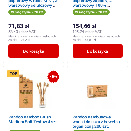
papierowy w rolce MINI, 2-
papierowy zapas V, 2
warstwowy celulozowy 50
warstwowy, 100%
m rolka
celulozy, biały 3150 szt.
W magazynie > 20 szt
W magazynie > 20 szt
71,83 zł
154,66 zł
58,40 zł bez VAT
125,74 zł bez VAT
Najniższa cena w ciągu ostatnich
Najniższa cena w ciągu ostatnich
30 dni:
72,02 zł
30 dni:
147,87 zł
Do koszyka
Do koszyka
TOP
- 6%
Pandoo Bamboo Brush
Pandoo Bambusowe
Medium Soft Zestaw 4 szt.
waciki do uszu z bawełną
organiczną 200 szt.