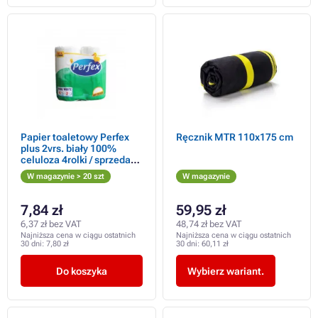
Papier toaletowy Perfex
Ręcznik MTR 110x175 cm
plus 2vrs. biały 100%
celuloza 4rolki / sprzedaż
tylko po opakowaniu
W magazynie > 20 szt
W magazynie
7,84 zł
59,95 zł
6,37 zł bez VAT
48,74 zł bez VAT
Najniższa cena w ciągu ostatnich
Najniższa cena w ciągu ostatnich
30 dni:
7,80 zł
30 dni:
60,11 zł
Do koszyka
Wybierz wariant.