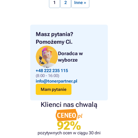
1
2
Inne »
Masz pytania?
Pomożemy Ci.
Doradca w
wyborze
+48 222 235 115
(8:00 - 16:00)
info@tonerpartner.pl
Mam pytanie
Klienci nas chwalą
92%
pozytywnych ocen w ciągu 30 dni