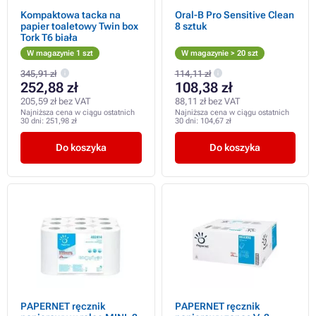
Kompaktowa tacka na
Oral-B Pro Sensitive Clean
papier toaletowy Twin box
8 sztuk
Tork T6 biała
W magazynie 1 szt
W magazynie > 20 szt
345,91 zł
114,11 zł
252,88 zł
108,38 zł
205,59 zł bez VAT
88,11 zł bez VAT
Najniższa cena w ciągu ostatnich
Najniższa cena w ciągu ostatnich
30 dni:
251,98 zł
30 dni:
104,67 zł
Do koszyka
Do koszyka
PAPERNET ręcznik
PAPERNET ręcznik