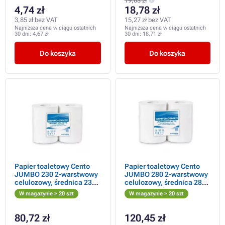
19,63 zł
4,74 zł
18,78 zł
3,85 zł bez VAT
15,27 zł bez VAT
Najniższa cena w ciągu ostatnich
Najniższa cena w ciągu ostatnich
30 dni:
4,67 zł
30 dni:
18,71 zł
Do koszyka
Do koszyka
Papier toaletowy Cento
Papier toaletowy Cento
JUMBO 230 2-warstwowy
JUMBO 280 2-warstwowy
celulozowy, średnica 23
celulozowy, średnica 28
cm, rolka 190 m
cm, rolka 260 m
W magazynie > 20 szt
W magazynie > 20 szt
80,72 zł
120,45 zł