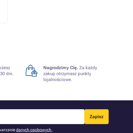
żesz
Nagrodzimy Cię.
Za każdy
30 dni.
zakup otrzymasz punkty
lojalnościowe.
Zapisz
warzanie
danych osobowych
.