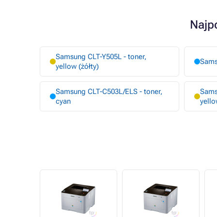
Najp
Samsung CLT-Y505L - toner,
Sams
yellow (żółty)
Samsung CLT-C503L/ELS - toner,
Sams
cyan
yello