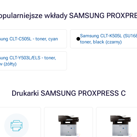
opularniejsze wkłady SAMSUNG PROXPR
Samsung CLT-K505L (SU168
ung CLT-C505L - toner, cyan
toner, black (czarny)
ung CLT-Y503L/ELS - toner,
w (żółty)
Drukarki SAMSUNG PROXPRESS C