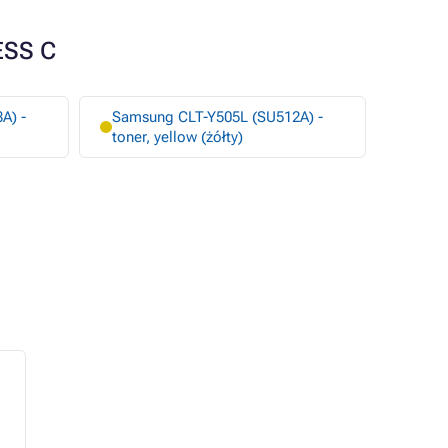
ESS C
A) -
Samsung CLT-Y505L (SU512A) -
toner, yellow (żółty)