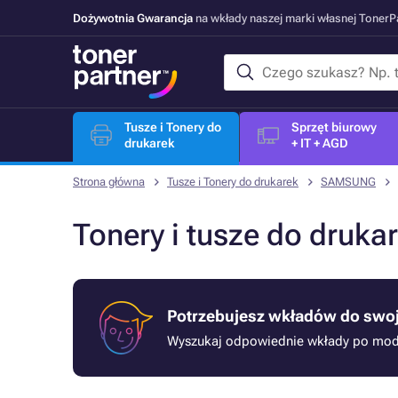
Dożywotnia Gwarancja
na wkłady naszej marki własnej Toner
Tusze i Tonery do
Sprzęt biurowy
drukarek
+ IT + AGD
Strona główna
Tusze i Tonery do drukarek
SAMSUNG
Tonery i tusze do dr
Potrzebujesz wkładów do swoj
Wyszukaj odpowiednie wkłady po mode