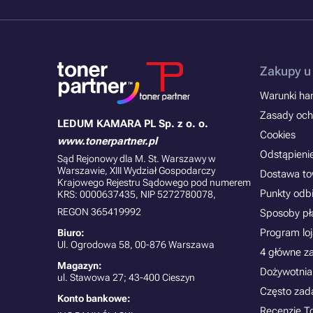
Zakupy u
Warunki han
Zasady och
LEDUM KAMARA PL Sp. z o. o.
Cookies
www.tonerpartner.pl
Odstąpieni
Sąd Rejonowy dla M. St. Warszawy w
Warszawie, XIII Wydział Gospodarczy
Dostawa t
Krajowego Rejestru Sądowego pod numerem
Punkty odb
KRS: 0000637435, NIP 5272780078,
REGON 365419992
Sposoby pł
Program lo
Biuro:
Ul. Ogrodowa 58, 00-876 Warszawa
4 główne z
Magazyn:
Dożywotnia
ul. Stawowa 27; 43-400 Cieszyn
Często zad
Konto bankowe:
Recenzje T