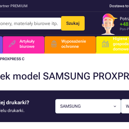
Partner PREMIUM
Dostawa t
Potr
Szukaj
+48
Pon-P
Higiena +
Artykuły
Wyposażenie
gospoda
biurowe
ochronne
domowe
PROXPRESS C
ukarek model SAMSUNG PROXP
ej drukarki?
SAMSUNG
W
lu drukarki.