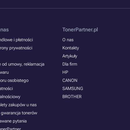
 nas
TonerPartner.pl
dlowe i płatności
O nas
rony prywatności
Kontakty
Artykuły
e od umowy, reklamacja
Dla firm
owaru
HP
ioru osobistego
CANON
atności
SAMSUNG
jalnościowy
BROTHER
alety zakupów u nas
 gwarancja tonerów
awane pytania
onerPartner