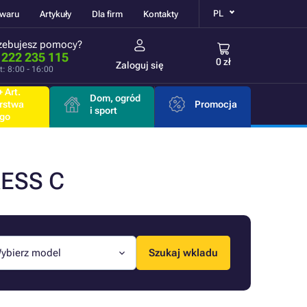
PL
owaru
Artykuły
Dla firm
Kontakty
zebujesz pomocy?
 222 235 115
0 zł
Zaloguj się
t: 8:00 - 16:00
 Art.
Dom, ogród
rstwa
Promocja
i sport
go
RESS C
ybierz model
Szukaj wkladu