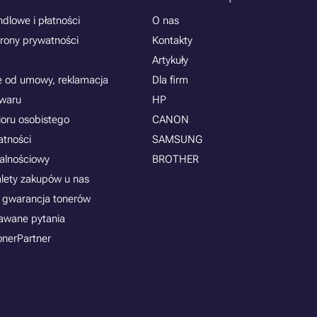
dlowe i płatności
O nas
rony prywatności
Kontakty
Artykuły
e od umowy, reklamacja
Dla firm
owaru
HP
ioru osobistego
CANON
atności
SAMSUNG
jalnościowy
BROTHER
alety zakupów u nas
 gwarancja tonerów
awane pytania
onerPartner