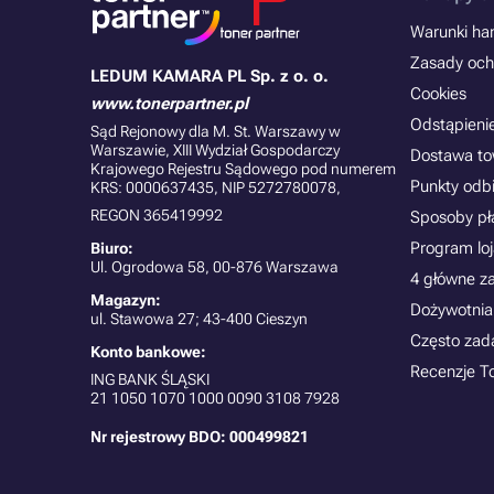
Warunki han
Zasady och
LEDUM KAMARA PL Sp. z o. o.
Cookies
www.tonerpartner.pl
Odstąpieni
Sąd Rejonowy dla M. St. Warszawy w
Warszawie, XIII Wydział Gospodarczy
Dostawa t
Krajowego Rejestru Sądowego pod numerem
Punkty odb
KRS: 0000637435, NIP 5272780078,
REGON 365419992
Sposoby pł
Program lo
Biuro:
Ul. Ogrodowa 58, 00-876 Warszawa
4 główne z
Magazyn:
Dożywotnia
ul. Stawowa 27; 43-400 Cieszyn
Często zad
Konto bankowe:
Recenzje T
ING BANK ŚLĄSKI
21
1050 1070 1000 0090 3108 7928
Nr rejestrowy BDO: 000499821