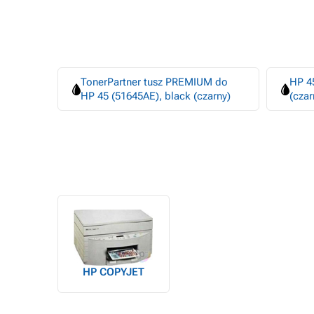
TonerPartner tusz PREMIUM do
HP 45
HP 45 (51645AE), black (czarny)
(czar
HP COPYJET