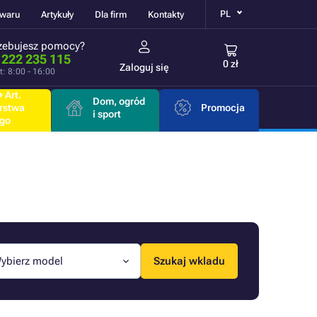
PL
owaru
Artykuły
Dla firm
Kontakty
zebujesz pomocy?
 222 235 115
0 zł
Zaloguj się
t: 8:00 - 16:00
 Art.
Dom, ogród
rstwa
Promocja
i sport
go
ybierz model
Szukaj wkladu