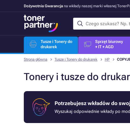
Dożywotnia Gwarancja
na wkłady naszej marki własnej Toner
Tusze i Tonery do
Sprzęt biurowy
drukarek
+ IT + AGD
Strona główna
Tusze i Tonery do drukarek
HP
COPYJ
Tonery i tusze do druk
Potrzebujesz wkładów do swoj
Wyszukaj odpowiednie wkłady po mode