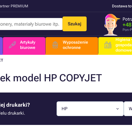
Partner PREMIUM
Dostawa t
Potr
Szukaj
+48
Pon-P
Higiena +
Artykuły
Wyposażenie
gospoda
biurowe
ochronne
domowe
ET
arek model HP COPYJET
ej drukarki?
HP
W
lu drukarki.