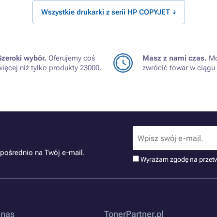
Wszystkie drukarki z serii HP COPYJET ↓
Szeroki wybór.
Oferujemy coś
Masz z nami czas.
Mo
więcej niż tylko produkty 23000.
zwrócić towar w ciągu 
pośrednio na Twój e-mail.
Wyrażam zgodę na przet
 nas
TonerPartner.pl