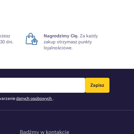
żesz
Nagrodzimy Cię.
Za każdy
30 dni.
zakup otrzymasz punkty
lojalnościowe.
Zapisz
warzanie
danych osobowych
.
Bądźmy w kontakcie