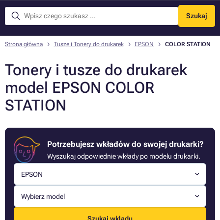
Szukaj
Menu
Strona główna
Tusze i Tonery do drukarek
EPSON
COLOR STATION
Tonery i tusze do drukarek
model EPSON COLOR
STATION
Potrzebujesz wkładów do swojej drukarki?
Wyszukaj odpowiednie wkłady po modelu drukarki.
EPSON
Wybierz model
Szukaj wkladu