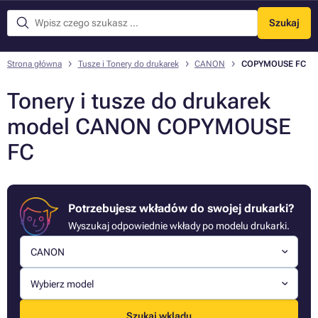
Szukaj
Menu
Strona główna
Tusze i Tonery do drukarek
CANON
COPYMOUSE FC
Tonery i tusze do drukarek
model CANON COPYMOUSE
FC
Potrzebujesz wkładów do swojej drukarki?
Wyszukaj odpowiednie wkłady po modelu drukarki.
CANON
Wybierz model
Szukaj wkladu