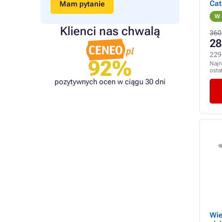
Cat
Mam pytanie
W 
Klienci nas chwalą
360
28
229
92%
Najn
osta
pozytywnych ocen w ciągu 30 dni
Wie