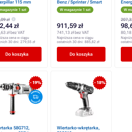
erpillar 115 mm
Benz / Sprinter / Smart
Energ
magazynie 1 szt
W magazynie 1 szt
W ma
,09 zł
207,3
2,44 zł
911,59 zł
98,
,63 zł bez VAT
741,13 zł bez VAT
80,18 
iższa cena w ciągu
Najniższa cena w ciągu
Najniż
tnich 30 dni:
279,55 zł
ostatnich 30 dni:
885,82 zł
ostatn
Do koszyka
Do koszyka
- 19%
- 18%
rtarka 58G712,
Wiertarko-wkrętarka,