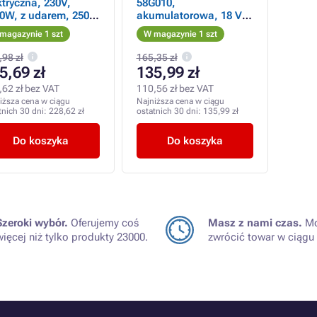
ktryczna, 230V,
58G010,
0W, z udarem, 2500
akumulatorowa, 18 V, z
. - Używany
wkrętarką udarową,
magazynie 1 szt
W magazynie 1 szt
Energy , grafitowa
,98 zł
165,35 zł
5,69 zł
135,99 zł
,62 zł bez VAT
110,56 zł bez VAT
iższa cena w ciągu
Najniższa cena w ciągu
tnich 30 dni:
228,62 zł
ostatnich 30 dni:
135,99 zł
Do koszyka
Do koszyka
Szeroki wybór.
Oferujemy coś
Masz z nami czas.
Mo
więcej niż tylko produkty 23000.
zwrócić towar w ciągu 