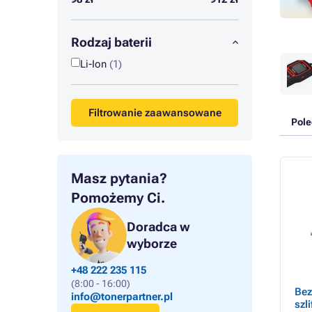
Rodzaj baterii
Li-Ion
(1)
Filtrowanie zaawansowane
Pol
Masz pytania?
Pomożemy Ci.
Doradca w
wyborze
+48 222 235 115
(8:00 - 16:00)
Bez
info@tonerpartner.pl
szl