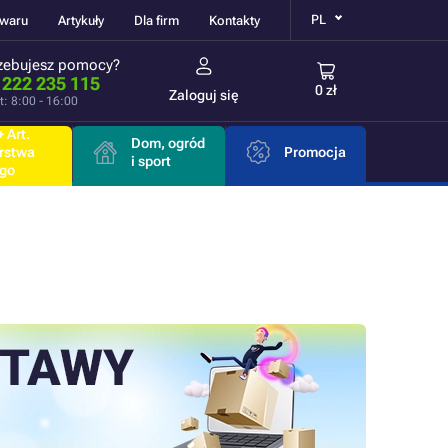
PL
owaru
Artykuły
Dla firm
Kontakty
zebujesz pomocy?
 222 235 115
0 zł
Zaloguj się
t: 8:00 - 16:00
 Art.
Dom, ogród
rstwa
Promocja
i sport
go