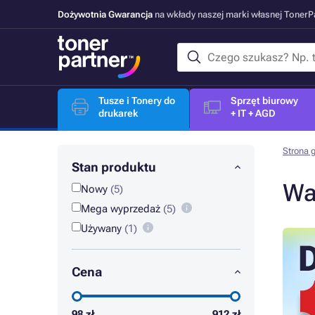
Dożywotnia Gwarancja
na wkłady naszej marki własnej Toner
Tusze i Tonery do
Sprzęt biurowy
drukarek
+ IT + AGD
Strona 
Stan produktu
Wa
Nowy
(5)
Mega wyprzedaż
(5)
Używany
(1)
Cena
98
zł
912
zł