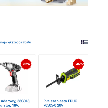
 największego rabatu
- 52%
- 35%
 udarowy, 58G018,
Piła szablasta FDUO
lator, 18V,
70505-0 20V