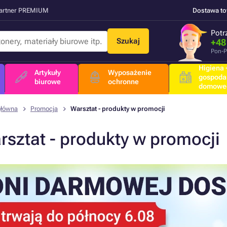
Partner PREMIUM
Dostawa t
Potr
Szukaj
+48
Pon-P
Higiena +
Artykuły
Wyposażenie
gospoda
biurowe
ochronne
domowe
główna
Promocja
Warsztat - produkty w promocji
rsztat - produkty w promocji