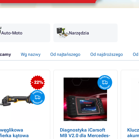
Auto-Moto
Narzędzia
ecamy
Wg nazwy
Od najtańszego
Od najdroższego
Od
- 22%
węglikowa
Diagnostyka iCarsoft
Klucz
ifierka kątowa
MB V2.0 dla Mercedes-
akumu