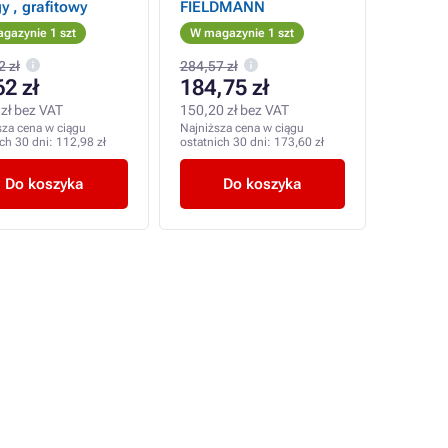
y , grafitowy
FIELDMANN
gazynie 1 szt
W magazynie 1 szt
2 zł
284,57 zł
62 zł
184,75 zł
zł bez VAT
150,20 zł bez VAT
sza cena w ciągu
Najniższa cena w ciągu
ich 30 dni:
112,98 zł
ostatnich 30 dni:
173,60 zł
Do koszyka
Do koszyka