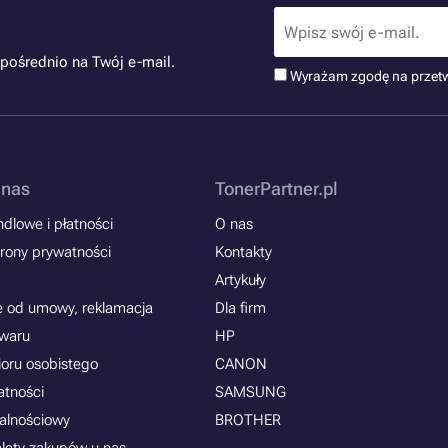
pośrednio na Twój e-mail.
Wyrażam zgodę na przet
 nas
TonerPartner.pl
dlowe i płatności
O nas
rony prywatności
Kontakty
Artykuły
e od umowy, reklamacja
Dla firm
owaru
HP
ioru osobistego
CANON
atności
SAMSUNG
jalnościowy
BROTHER