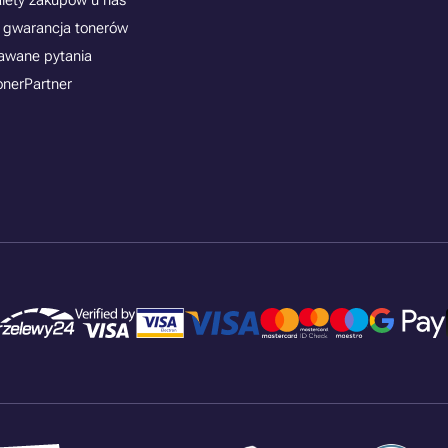
alety zakupów u nas
 gwarancja tonerów
awane pytania
onerPartner