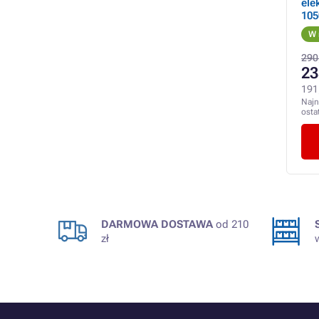
ele
105
obr
W 
290
23
191
Najn
osta
DARMOWA DOSTAWA
od 210
zł