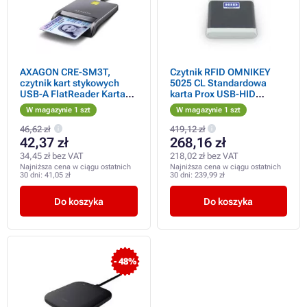
AXAGON CRE-SM3T,
Czytnik RFID OMNIKEY
czytnik kart stykowych
5025 CL Standardowa
USB-A FlatReader Karta
karta Prox USB-HID
inteligentna (eObčanka),
125kHz
W magazynie 1 szt
W magazynie 1 szt
kabel 1,3 m
46,62 zł
419,12 zł
42,37 zł
268,16 zł
34,45 zł bez VAT
218,02 zł bez VAT
Najniższa cena w ciągu ostatnich
Najniższa cena w ciągu ostatnich
30 dni:
41,05 zł
30 dni:
239,99 zł
Do koszyka
Do koszyka
- 48%