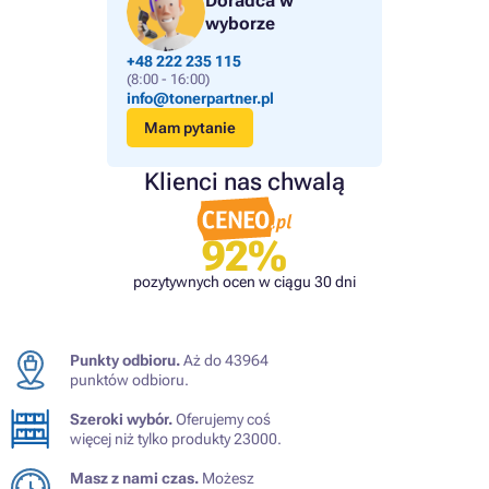
Doradca w
wyborze
+48 222 235 115
(8:00 - 16:00)
info@tonerpartner.pl
Mam pytanie
Klienci nas chwalą
92%
pozytywnych ocen w ciągu 30 dni
Punkty odbioru.
Aż do 43964
punktów odbioru.
Szeroki wybór.
Oferujemy coś
więcej niż tylko produkty 23000.
Masz z nami czas.
Możesz