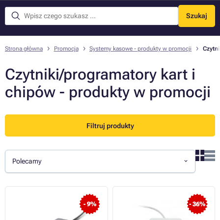
Szukaj
Menu
Strona główna
Promocja
Systemy kasowe - produkty w promocji
Czytni
Czytniki/programatory kart i
chipów - produkty w promocji
Filtruj produkty
Polecamy
- 9%
- 36%