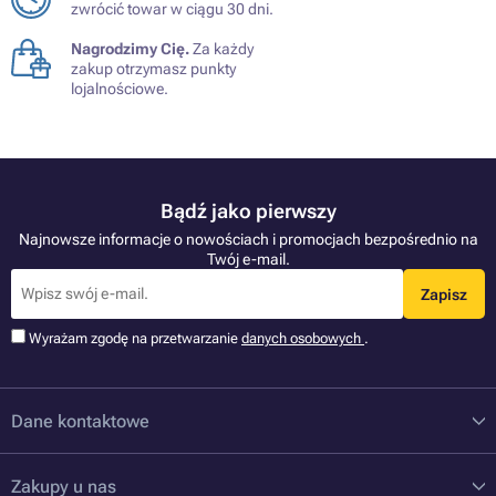
zwrócić towar w ciągu 30 dni.
Nagrodzimy Cię.
Za każdy
zakup otrzymasz punkty
lojalnościowe.
Bądź jako pierwszy
Najnowsze informacje o nowościach i promocjach bezpośrednio na
Twój e-mail.
Zapisz
Wyrażam zgodę na przetwarzanie
danych osobowych
.
Dane kontaktowe
Zakupy u nas