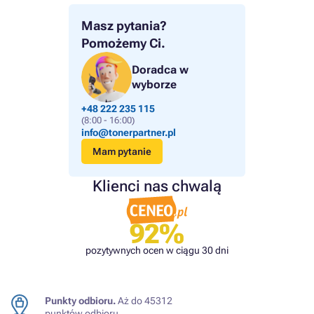
Masz pytania?
Pomożemy Ci.
Doradca w
wyborze
+48 222 235 115
(8:00 - 16:00)
info@tonerpartner.pl
Mam pytanie
Klienci nas chwalą
92%
pozytywnych ocen w ciągu 30 dni
Punkty odbioru.
Aż do 45312
punktów odbioru.