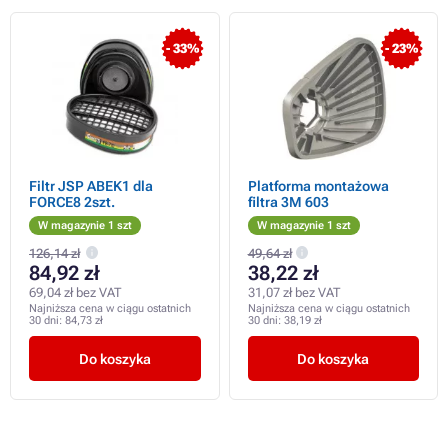
- 33%
- 23%
Filtr JSP ABEK1 dla
Platforma montażowa
FORCE8 2szt.
filtra 3M 603
W magazynie 1 szt
W magazynie 1 szt
126,14 zł
49,64 zł
84,92 zł
38,22 zł
69,04 zł bez VAT
31,07 zł bez VAT
Najniższa cena w ciągu ostatnich
Najniższa cena w ciągu ostatnich
30 dni:
84,73 zł
30 dni:
38,19 zł
Do koszyka
Do koszyka