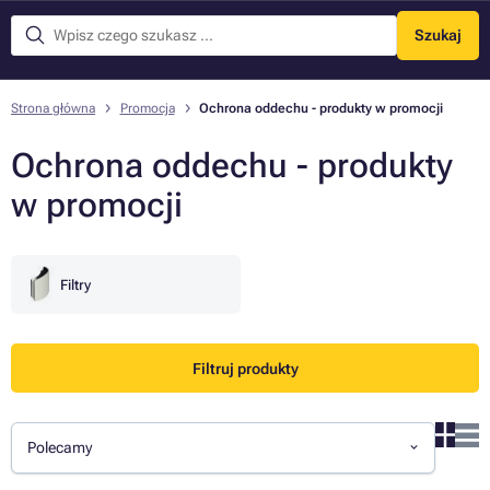
Szukaj
Menu
Strona główna
Promocja
Ochrona oddechu - produkty w promocji
Ochrona oddechu - produkty
w promocji
Filtry
Filtruj produkty
Polecamy