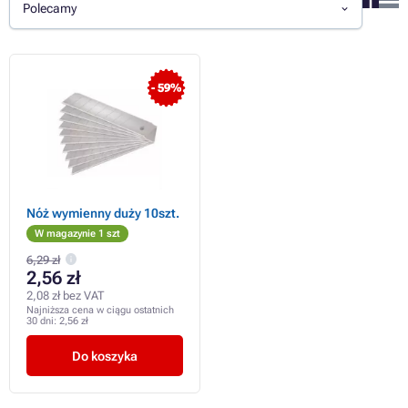
Polecamy
- 59%
Nóż wymienny duży 10szt.
W magazynie 1 szt
6,29 zł
2,56 zł
2,08 zł bez VAT
Najniższa cena w ciągu ostatnich
30 dni:
2,56 zł
Do koszyka