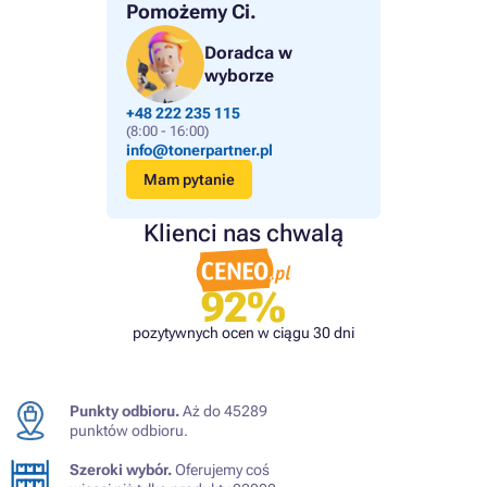
Pomożemy Ci.
Doradca w
wyborze
+48 222 235 115
(8:00 - 16:00)
info@tonerpartner.pl
Mam pytanie
Klienci nas chwalą
92%
pozytywnych ocen w ciągu 30 dni
Punkty odbioru.
Aż do 45289
punktów odbioru.
Szeroki wybór.
Oferujemy coś