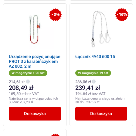
- 3%
- 16%
Urządzenie pozycjonujące
Łącznik FA40 600 15
PROT 3 z karabińczykiem
AZ 002, 2 m
W magazynie > 20 szt
W magazynie 19 szt
214,61 zł
286,06 zł
208,49 zł
239,41 zł
169,50 zł bez VAT
194,64 zł bez VAT
Najniższa cena w ciągu ostatnich
Najniższa cena w ciągu ostatnich
30 dni:
207,23 zł
30 dni:
237,97 zł
Do koszyka
Do koszyka