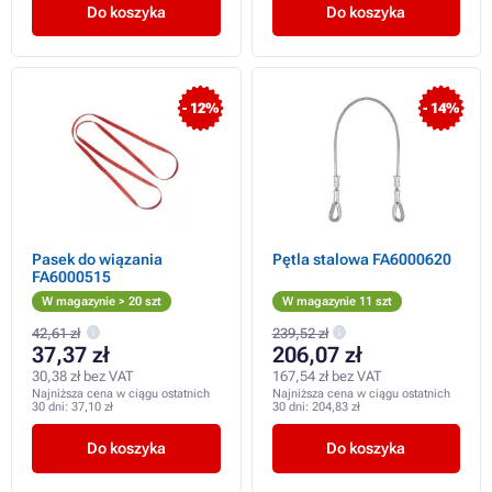
Do koszyka
Do koszyka
- 12%
- 14%
Pasek do wiązania
Pętla stalowa FA6000620
FA6000515
W magazynie > 20 szt
W magazynie 11 szt
42,61 zł
239,52 zł
37,37 zł
206,07 zł
30,38 zł bez VAT
167,54 zł bez VAT
Najniższa cena w ciągu ostatnich
Najniższa cena w ciągu ostatnich
30 dni:
37,10 zł
30 dni:
204,83 zł
Do koszyka
Do koszyka